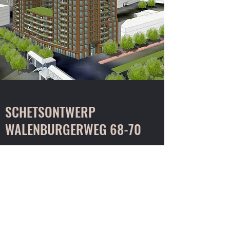
SCHETSONTWERP
WALENBURGERWEG 68-70
Ontwikkelingsproject aan de
Walenburgerweg waar het oude
pand wordt gesloopt en er 9
nieuwbouw appartementen worden
gerealiseerd