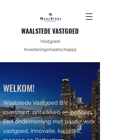
WAALSTEDE VASTGOED
Vastgoed
Investeringsmaatschappij
WELKOM!
Waalstede Vastgoed B.V.
investeert, ontwikkelt en beheert.
Een onderneming met passie voor
vastgoed, innovatie, kwaliteit,